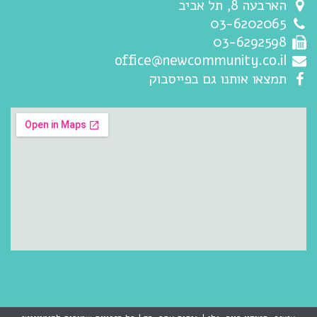
הארבעה 8, תל אביב
03-6202065
03-6292598
office@newcommunity.co.il
תמצאו אותנו גם בפייסבוק