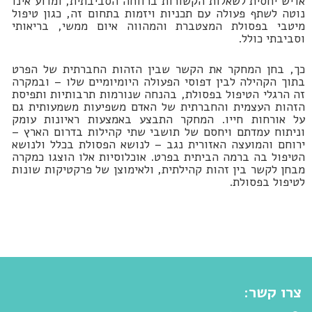
אדיש יחסית לשאלות הקשורות ברווחה הסביבתית, ומדוע אינו
נוטה לשתף פעולה עם תכניות ויזמות בתחום זה, כגון טיפול
מיטבי בפסולת המצטברת והמהווה איום ממשי, בריאותי
וסביבתי כולל.
כך, בחן המחקר את הקשר שבין הזהות החברתית של הפרט
בתוך הקהילה לבין דפוסי הפעולה היומיומיים שלו – ובמקרה
זה הרגלי הטיפול בפסולת, בהנחה שנורמות תרבותיות ותפיסת
הזהות העצמית והחברתית של האדם משפיעות משמעותית גם
על אורחות חייו. המחקר התבצע באמצעות ראיונות עומק
וניתוח עמדתם ויחסם של תושבי שתי קהילות בדרום הארץ –
ירוחם והמועצה האזורית נגב – לנושא הפסולת בכלל ולנושא
הטיפול בה ברמה הביתית בפרט. אוכלוסיות אלו הוצגו כמקרה
מבחן לקשר בין זהות קהילתית, ולאימוצן של פרקטיקות שונות
לטיפול בפסולת.
צרו קשר: