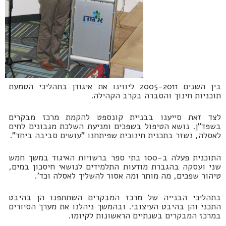
בין השנים 2005-2011 ליווינו את איגודן בתהליכי הטמעת
תוכניות חינוך והסברה בקרב הקהילה.
לצד זאת סייענו בבניית קונספט להקמת מרכז מבקרים
בשפד"ן. נושא הטיפול בשפכים ומניעת השלכת מגבונים לחים
לאסלה, נשזר בתכנית חינוכית שפיתחנו "עושים סביבה ביחד".
התוכנית פעלה ב-100 בתי ספר ברשויות האיגוד במשך חמש
שני ועסקה בהגברת מודעות התלמידים לנושאי חיסכון במים,
טיהור שפכים, מה מותר ומה אסור להשליך לאסלה וכד'.
בתהליכי הבנייה של מרכז המבקרים השתתפנו הן בהיבט
התכני והן בהיבט העיצובי. ובהמשך ניהלנו את מערך הסיורים
במרכז המבקרים בשנתיים הראשונות לקיומו.