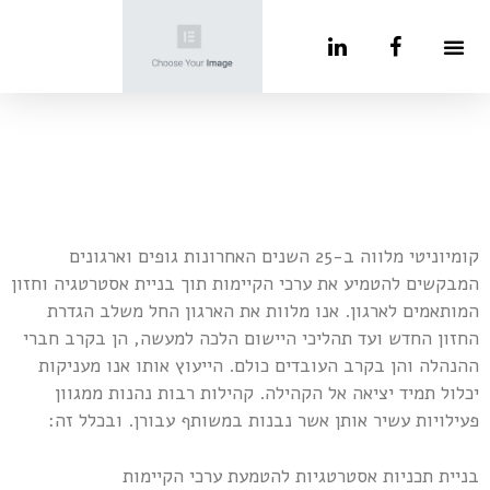
החזון שלנו
תחומי ההתמחות שלנו
הצוות שלנו
קומיוניטי מלווה ב-25 השנים האחרונות גופים וארגונים
המבקשים להטמיע את ערכי הקיימות תוך בניית אסטרטגיה וחזון
המותאמים לארגון. אנו מלוות את הארגון החל משלב הגדרת
החזון החדש ועד תהליכי היישום הלכה למעשה, הן בקרב חברי
ההנהלה והן בקרב העובדים כולם. הייעוץ אותו אנו מעניקות
יכלול תמיד יציאה אל הקהילה. קהילות רבות נהנות ממגוון
פעילויות עשיר אותן אשר נבנות במשותף עבורן. ובכלל זה:
בניית תכניות אסטרטגיות להטמעת ערכי הקיימות